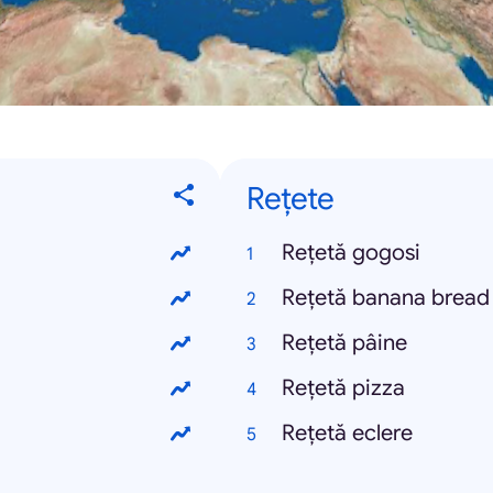
Rețete
Rețetă gogosi
Rețetă banana bread
Rețetă pâine
Rețetă pizza
Rețetă eclere