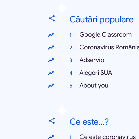
Căutări populare
Google Classroom
Coronavirus Români
Adservio
Alegeri SUA
About you
Ce este...?
Ce este coronavirus