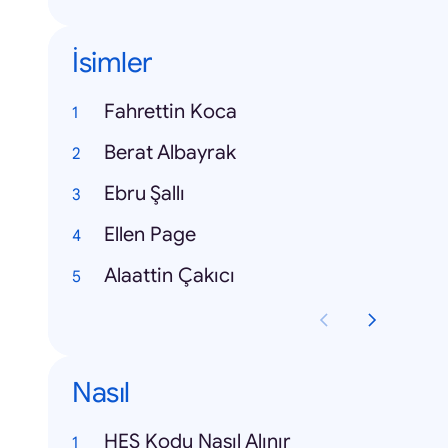
İsimler
Fahrettin Koca
Berat Albayrak
Ebru Şallı
Ellen Page
Alaattin Çakıcı
Nasıl
HES Kodu Nasıl Alınır