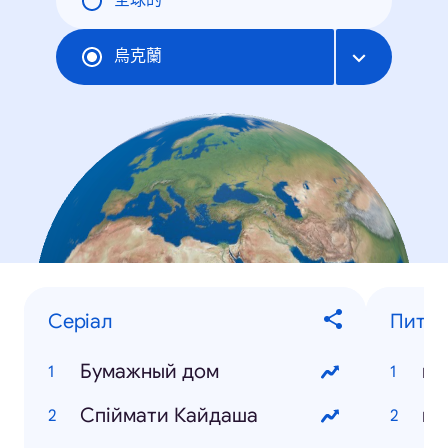
全球的
烏克蘭
Серіал
Питанн
Бумажный дом
ка
Спіймати Кайдаша