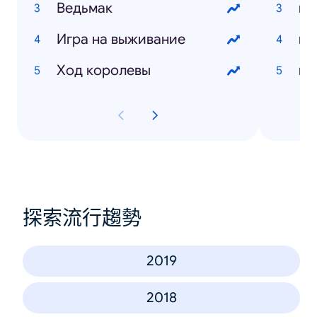
Ведьмак
Игра на выживание
Ход королевы
探索流行趨勢
2019
2018