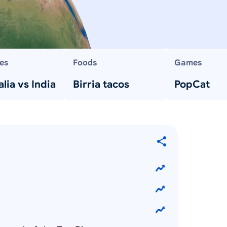
es
Foods
Games
lia vs India
Birria tacos
PopCat