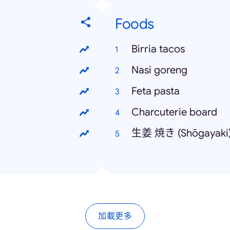
Foods
Birria tacos
Nasi goreng
Feta pasta
Charcuterie board
生姜 焼き (Shōgayaki
加載更多