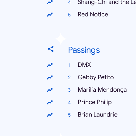
Shang-Chi and the Le
Red Notice
Passings
DMX
Gabby Petito
Marília Mendonça
Prince Philip
Brian Laundrie