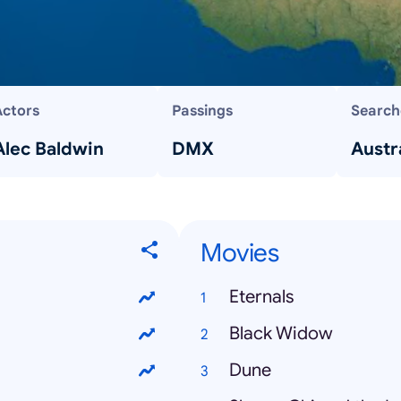
Actors
Passings
Search
Alec Baldwin
DMX
Austra
Movies
Eternals
Black Widow
Dune