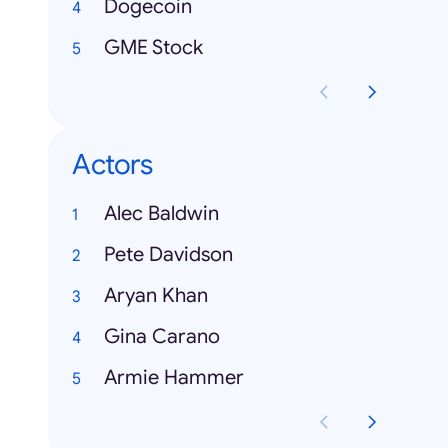
Dogecoin
GME Stock
Actors
Alec Baldwin
Pete Davidson
Aryan Khan
Gina Carano
Armie Hammer