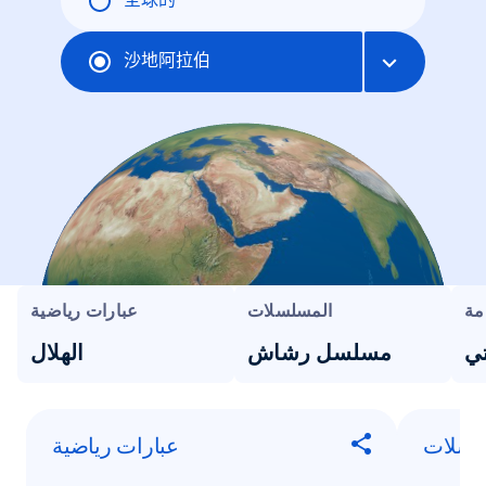
全球的
沙地阿拉伯
مة
المسلسلات
عبارات رياضية
ي
مسلسل رشاش
الهلال
لسلات
عبارات رياضية