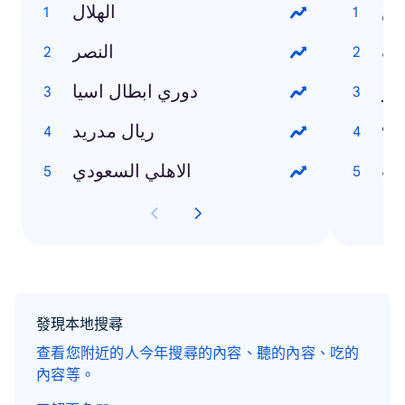
ش
الهلال
اف
النصر
بار
دوري ابطال اسيا
٩
ريال مدريد
ات
الاهلي السعودي
發現本地搜尋
查看您附近的人今年搜尋的內容、聽的內容、吃的
內容等。