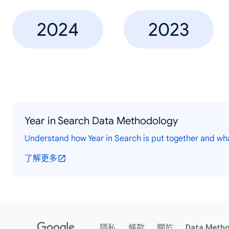
2024
2023
Year in Search Data Methodology
Understand how Year in Search is put together and wh
了解更多
隱私
條款
關於
Data Meth