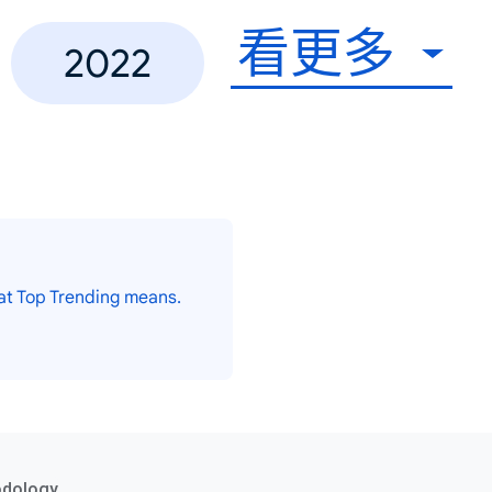
看更多
2022
at Top Trending means.
odology