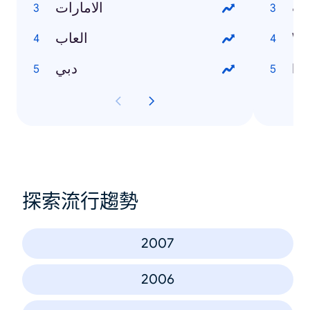
يت
الامارات
العاب
Wo
دبي
Inf
探索流行趨勢
2007
2006