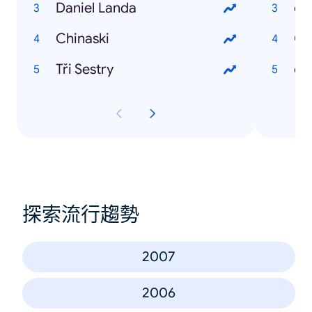
Daniel Landa
če
Chinaski
Če
Tři Sestry
če
探索流行趨勢
2007
2006