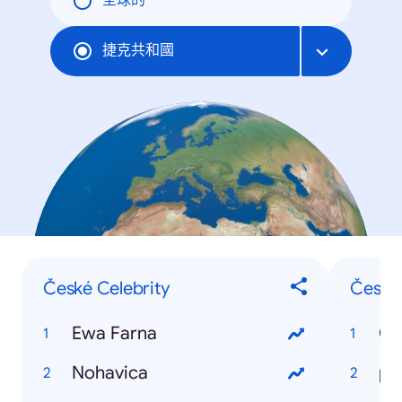
全球的
捷克共和國
České Celebrity
Český,
Ewa Farna
Če
Nohavica