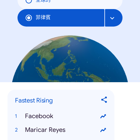
全球的
菲律賓
Fastest Rising
Facebook
Maricar Reyes