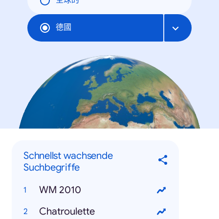
全球的
德國
Schnellst wachsende
Suchbegriffe
WM 2010
Chatroulette