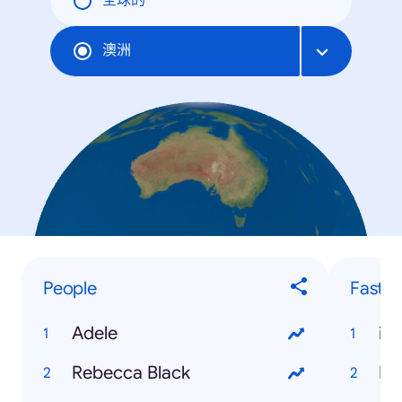
全球的
澳洲
People
Fastes
Adele
iP
Rebecca Black
Mi