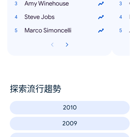
Amy Winehouse
Cy
Steve Jobs
Pl
Marco Simoncelli
Ad
探索流行趨勢
2010
2009