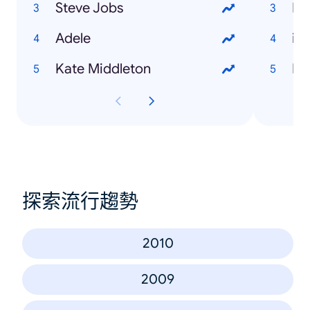
Steve Jobs
Ds
Adele
iP
Kate Middleton
Bat
探索流行趨勢
2010
2009