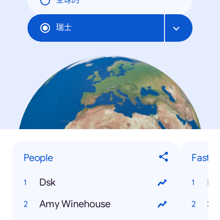
全球的
瑞士
People
Fastes
Dsk
Ds
Amy Winehouse
Sb