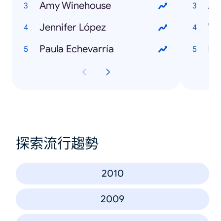
Amy Winehouse
At
Jennifer López
Wh
Paula Echevarría
Di
探索流行趨勢
2010
2009