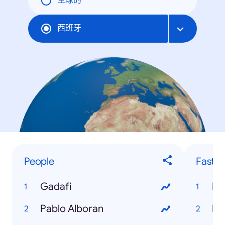
全球的
西班牙
People
Fastes
Gadafi
El
Pablo Alboran
Ba