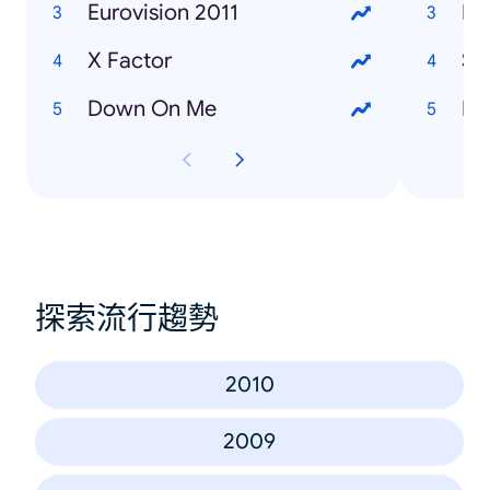
Eurovision 2011
Da
X Factor
Se
Down On Me
Fl
探索流行趨勢
2010
2009