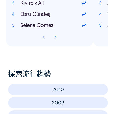
Kıvırcık Ali
Ad
Ebru Gündeş
Tr
Selena Gomez
As
探索流行趨勢
2010
2009