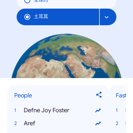
全球的
土耳其
People
Fastes
Defne Joy Foster
Mu
Aref
E 