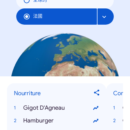
全球的
法國
Nourriture
Comme
Gigot D'Agneau
Co
Hamburger
Co