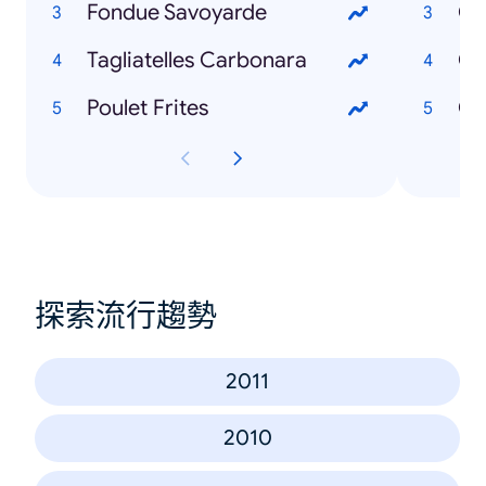
Fondue Savoyarde
Co
Tagliatelles Carbonara
Poulet Frites
Co
探索流行趨勢
2011
2010