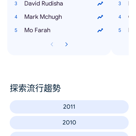
David Rudisha
Li
Mark Mchugh
Ci
Mo Farah
Da
探索流行趨勢
2011
2010