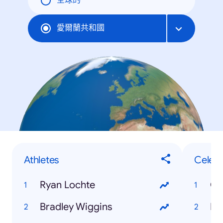
全球的
愛爾蘭共和國
Athletes
Celebr
Ryan Lochte
Cr
Bradley Wiggins
Mi