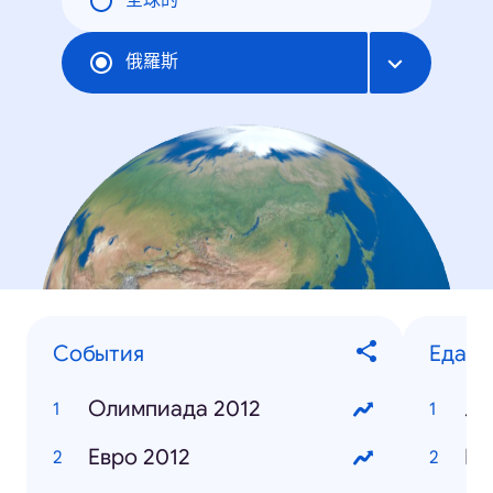
全球的
俄羅斯
События
Еда
Олимпиада 2012
Ла
Евро 2012
Ке