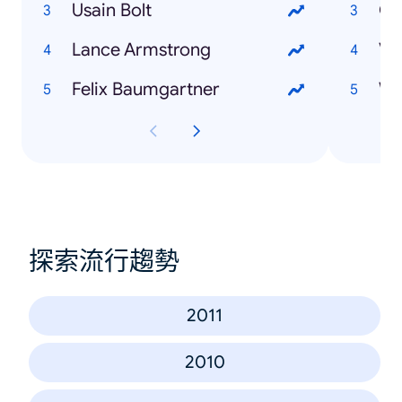
Usain Bolt
Ol
Lance Armstrong
Ve
Felix Baumgartner
探索流行趨勢
2011
2010