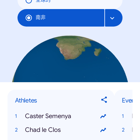
全球的
南非
Athletes
Events
Caster Semenya
Hu
Chad le Clos
Eu