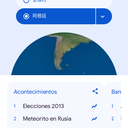
全球的
阿根廷
Acontecimientos
Banda
Elecciones 2013
Ag
Meteorito en Rusia
Ne