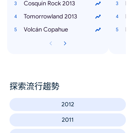
Cosquín Rock 2013
Ka
Tomorrowland 2013
Ma
Volcán Copahue
Br
探索流行趨勢
2012
2011