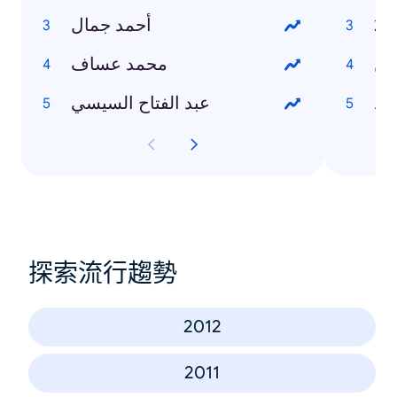
أحمد جمال
وين
محمد عساف
رد
عبد الفتاح السيسي
探索流行趨勢
2012
2011