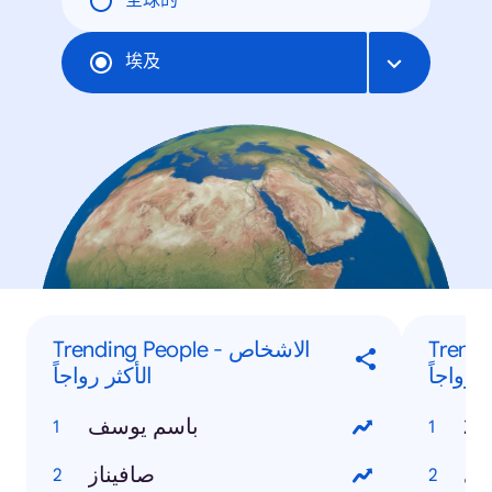
全球的
埃及
 - كلمات
Trending People - الاشخاص
 رواجاً
الأكثر رواجاً
باسم يوسف
ادي
صافيناز