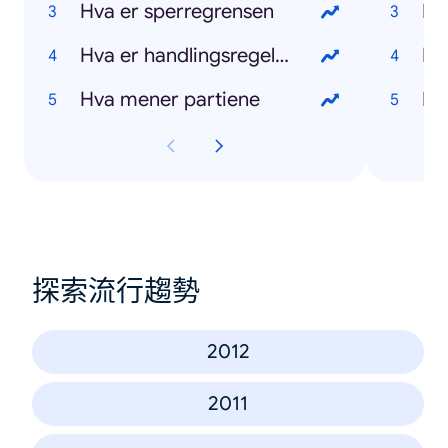
Hva er sperregrensen
Hv
Hva er handlingsregelen
Hv
Hva mener partiene
Hv
探索流行趨勢
2012
2011