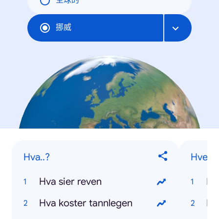
全球的
挪威
Hva..?
Hvem..
Hva sier reven
Hva koster tannlegen
Hv