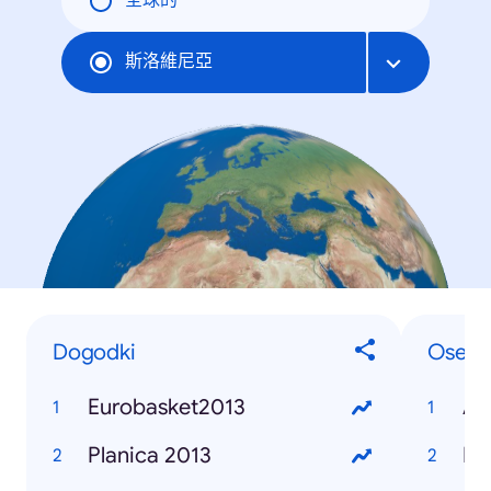
全球的
斯洛維尼亞
Dogodki
Osebe
Eurobasket2013
Alj
Planica 2013
Bor