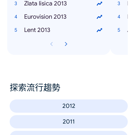
Zlata lisica 2013
Ma
Eurovision 2013
Iv
Lent 2013
Al
探索流行趨勢
2012
2011