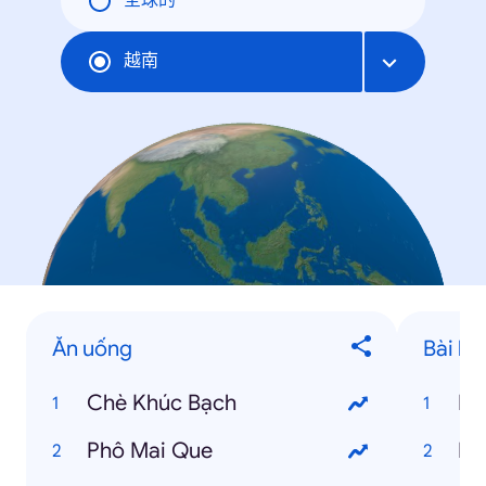
全球的
越南
Ăn uống
Bài hát
Chè Khúc Bạch
Kh
Phô Mai Que
Nế