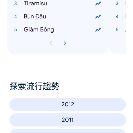
Tiramisu
Ng
Bún Đậu
Ng
Giăm Bông
An
探索流行趨勢
2012
2011