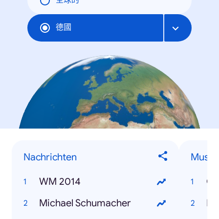
全球的
德國
Nachrichten
Musik
WM 2014
Co
Michael Schumacher
ES