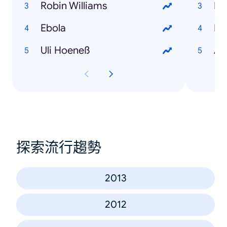
Robin Williams
Bö
Ebola
Mi
Uli Hoeneß
An
探索流行趨勢
2013
2012