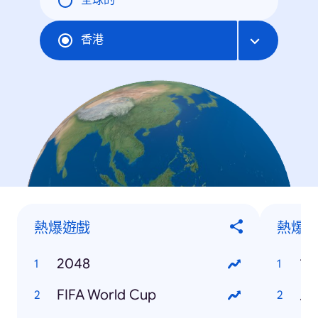
全球的
香港
熱爆遊戲
熱爆
2048
世
FIFA World Cup
馬