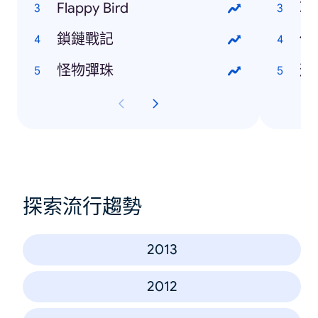
Flappy Bird
冰
鎖鏈戰記
伊
怪物彈珠
蘇
探索流行趨勢
2013
2012