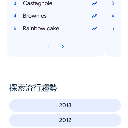
Castagnole
Mil
Brownies
Ita
Rainbow cake
Jo
探索流行趨勢
2013
2012