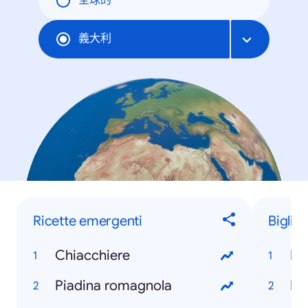
全球的
義大利
Ricette emergenti
Biglie
Chiacchiere
Mi
Piadina romagnola
Ro