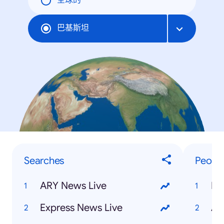
全球的
巴基斯坦
Searches
Peopl
ARY News Live
Ro
Express News Live
Ay