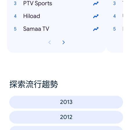
PTV Sports
Ti
Hiload
Um
Samaa TV
Ha
探索流行趨勢
2013
2012