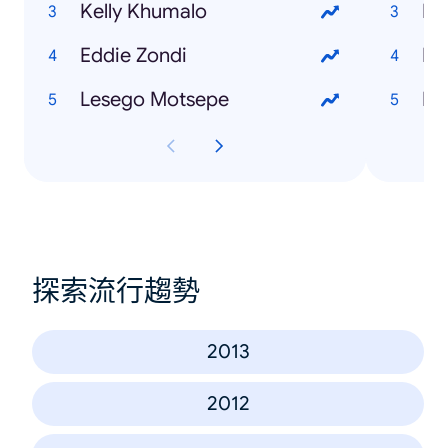
Kelly Khumalo
Ho
Eddie Zondi
Ho
Lesego Motsepe
Ho
探索流行趨勢
2013
2012