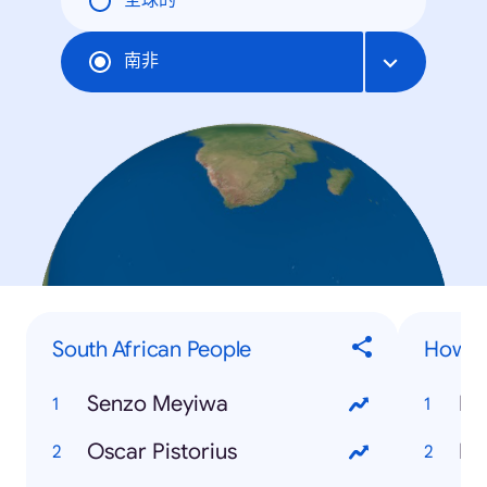
全球的
南非
South African People
How to
Senzo Meyiwa
Ho
Oscar Pistorius
Ho