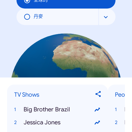
全球的
丹麥
TV Shows
Peopl
Big Brother Brazil
La
Jessica Jones
Ro