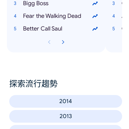
Bigg Boss
Ca
Fear the Walking Dead
Ad
Better Call Saul
Ch
探索流行趨勢
2014
2013