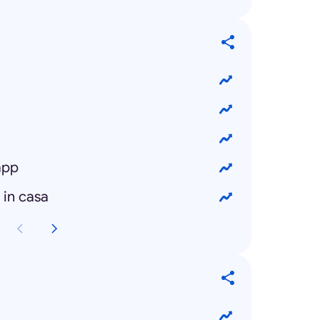
app
 in casa