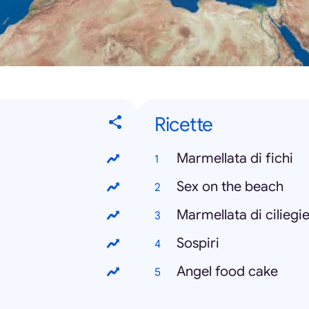
Ricette
Marmellata di fichi
Sex on the beach
Marmellata di ciliegi
Sospiri
Angel food cake