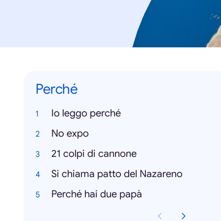
Perché
Io leggo perché
No expo
21 colpi di cannone
Si chiama patto del Nazareno
Perché hai due papà