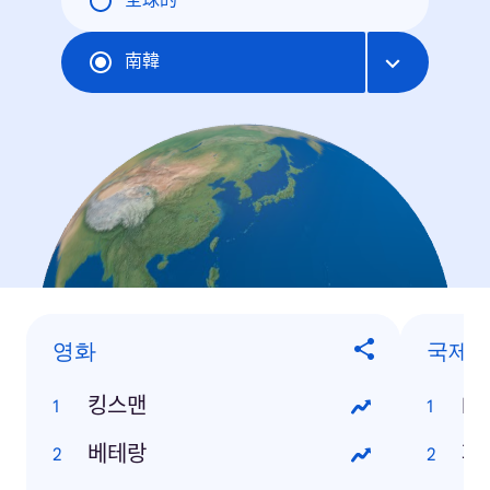
全球的
南韓
영화
국제
킹스맨
IS
베테랑
파