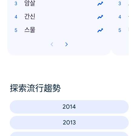
암살
그
간신
중
스물
네
探索流行趨勢
2014
2013