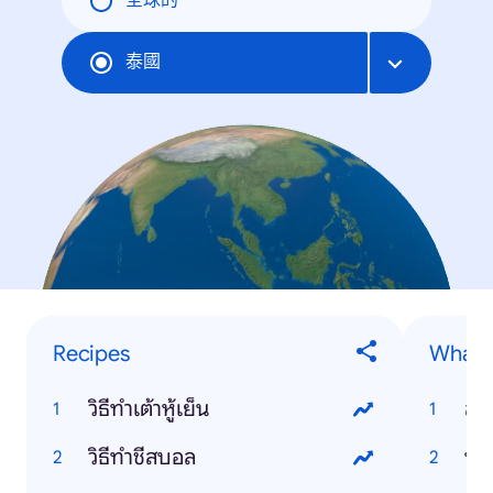
全球的
泰國
Recipes
What is
วิธีทำเต้าหู้เย็น
สต
วิธีทำชีสบอล
บาง