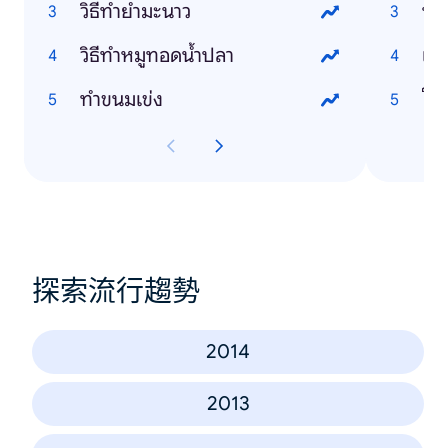
วิธีทำยำมะนาว
หม
วิธีทำหมูทอดน้ำปลา
เฉ
ทำขนมเข่ง
โป
探索流行趨勢
2014
2013