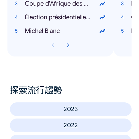
Coupe d'Afrique des Nations 2024
Ka
Élection présidentielle américaine 2024
Gab
Michel Blanc
Le
探索流行趨勢
2023
2022