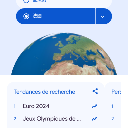
全球的
法國
Tendances de recherche
Person
Euro 2024
Mi
Jeux Olympiques de Paris 2024
Ke