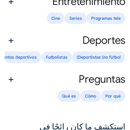
Entretenimiento
Cine
Series
Programas tele
Deportes
mientos deportivos
Futbolistas
Deportistas (no fútbol)
Preguntas
Qué es
Cómo
Por qué
استكشف ما كان رائجًا في