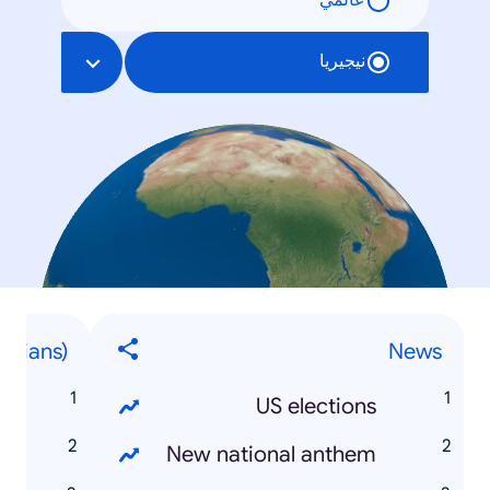
عالمي
نيجيريا
gerians)
News
y
US elections
u
New national anthem