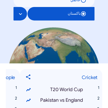
عالمي
باكستان
People
Cricket
r
T20 World Cup
n
Pakistan vs England