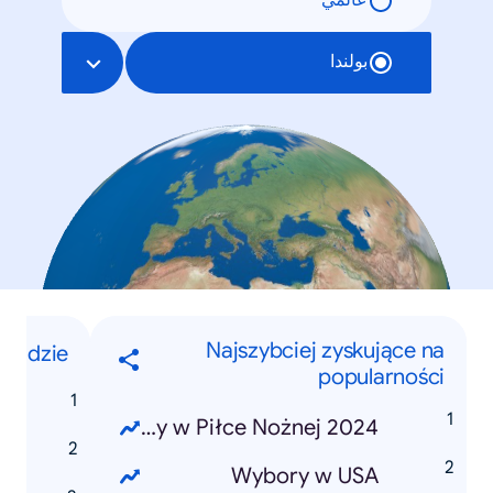
عالمي
بولندا
Najszybciej zyskujące na
Ludzie
popularności
a
Mistrzostwa Europy w Piłce Nożnej 2024
a
Wybory w USA