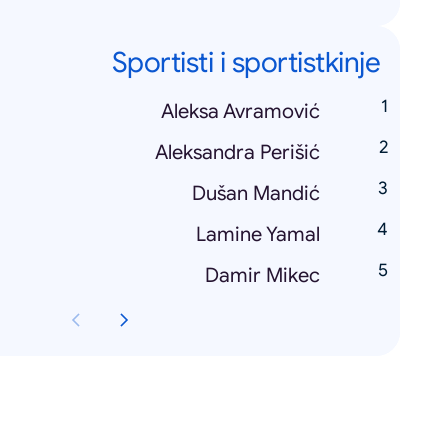
Sportisti i sportistkinje
Aleksa Avramović
Aleksandra Perišić
Dušan Mandić
Lamine Yamal
Damir Mikec