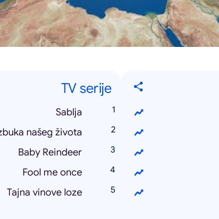
TV serije
Sablja
zbuka našeg života
Baby Reindeer
Fool me once
Tajna vinove loze