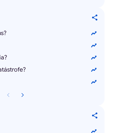
us?
ia?
atástrofe?