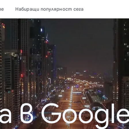
те
Набиращи популярност сега
а в Google