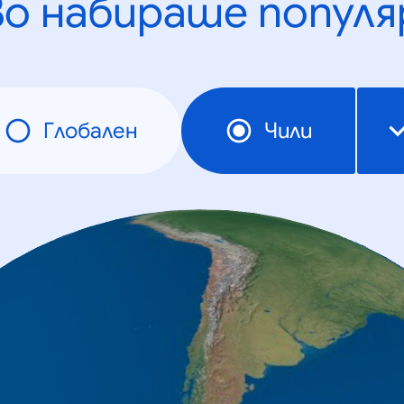
во набираше популя
Глобален
Чили