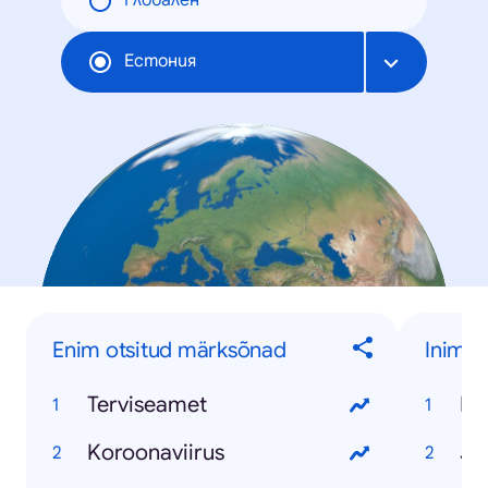
Глобален
Естония
Enim otsitud märksõnad
Inime
Terviseamet
Ko
Koroonaviirus
Ja