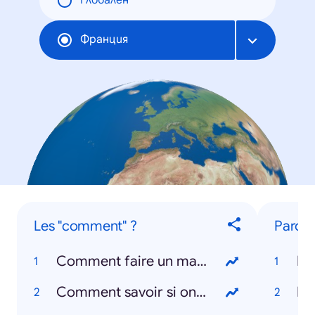
Глобален
Франция
Les "comment" ?
Parole
Comment faire un masque ?
Ba
Comment savoir si on a le coronavirus ?
Dj