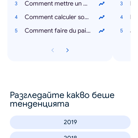
Comment mettre un masque ?
Le
Comment calculer son IMC ?
Le
Comment faire du pain ?
Je
Разгледайте какво беше
тенденцията
2019