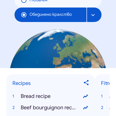
Глобален
Обединено кралство
Recipes
Fitnes
Bread recipe
Jo
Beef bourguignon recipe
Jo