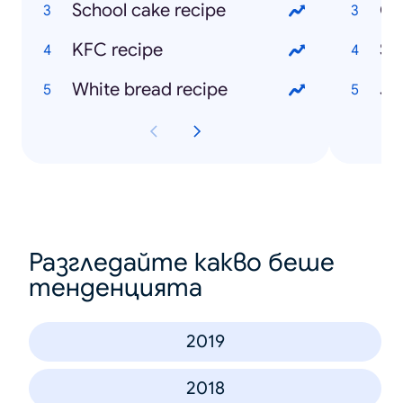
School cake recipe
Ch
KFC recipe
Sk
White bread recipe
Разгледайте какво беше
тенденцията
2019
2018