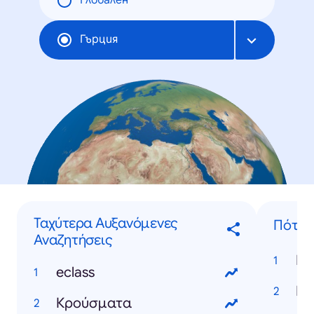
Глобален
Гърция
Ταχύτερα Αυξανόμενες
Πότε..
Αναζητήσεις
eclass
Κρούσματα