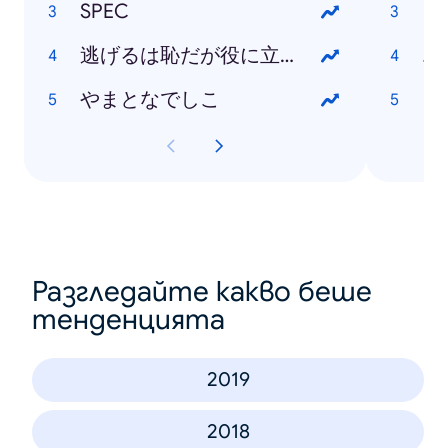
SPEC
逃げるは恥だが役に立つ
エ
やまとなでしこ
日
Разгледайте какво беше
тенденцията
2019
2018