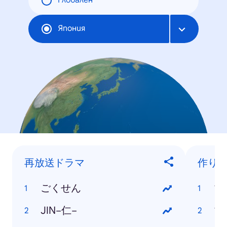
Глобален
Япония
再放送ドラマ
作り
ごくせん
マ
JIN−仁−
マ