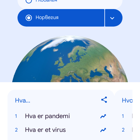
Глобален
Норвегия
Hva...
Hvorda
Hva er pandemi
Hva er et virus
Hv