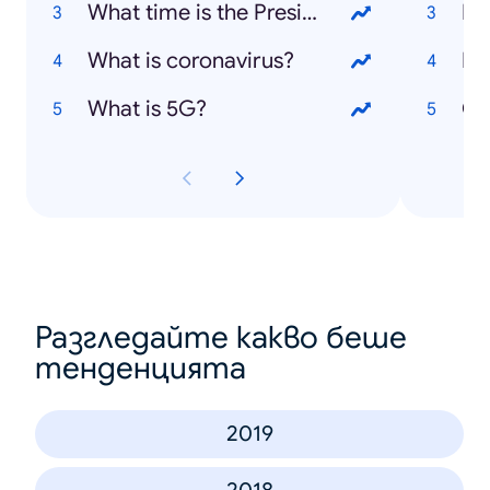
What time is the President on tonight?
PS
What is coronavirus?
IP
What is 5G?
Ch
Разгледайте какво беше
тенденцията
2019