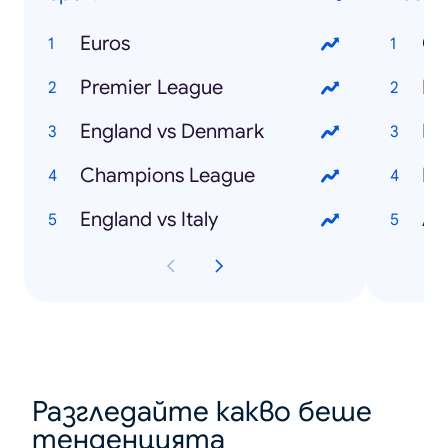
Euros
Ch
Premier League
Ma
England vs Denmark
Em
Champions League
Pi
England vs Italy
Al
Разгледайте какво беше
тенденцията