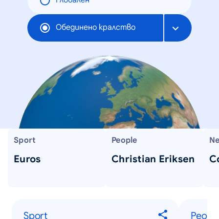
Глобален
Обединено кралство
Sport
People
Ne
Euros
Christian Eriksen
C
Sport
Peopl