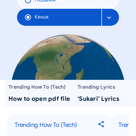
Глобален
Кения
Trending How To (Tech)
Trending Lyrics
How to open pdf file
‘Sukari’ Lyrics
Trending How To (Tech)
Trendi