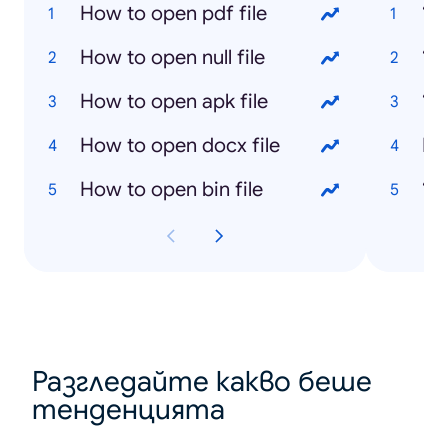
How to open pdf file
‘Su
How to open null file
‘Al
How to open apk file
‘N
How to open docx file
Nd
How to open bin file
‘Ba
Разгледайте какво беше
тенденцията