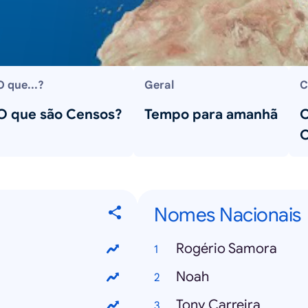
O que...?
Geral
C
O que são Censos?
Tempo para amanhã
C
Nomes Nacionais
Rogério Samora
Noah
Tony Carreira