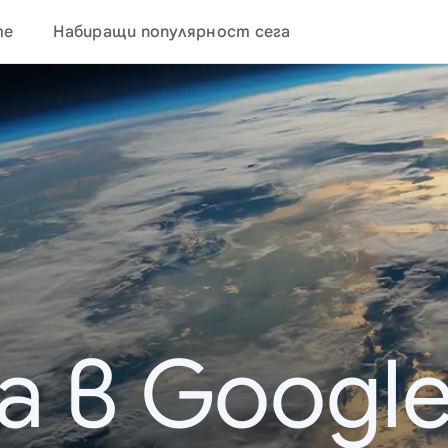
те
Набиращи популярност сега
а в Google