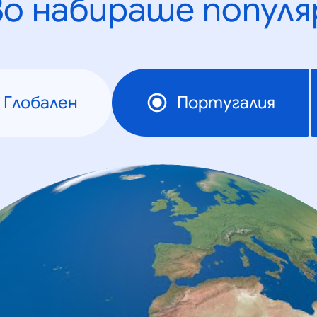
во набираше популя
Глобален
Португалия