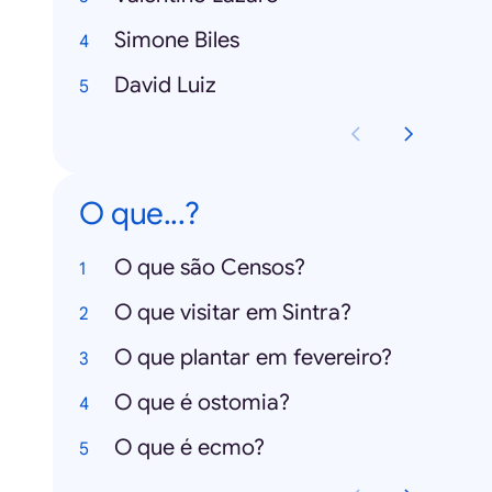
Simone Biles
David Luiz
O que...?
O que são Censos?
O que visitar em Sintra?
O que plantar em fevereiro?
O que é ostomia?
O que é ecmo?